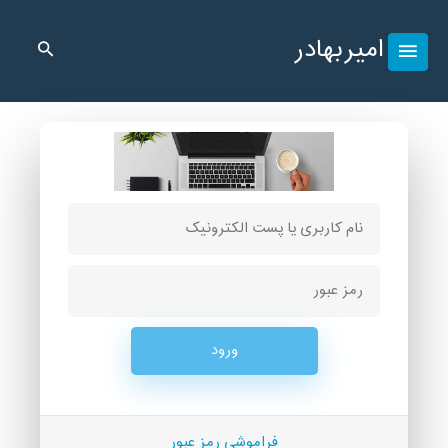
امیربهادر
فراموشی رمز عبور